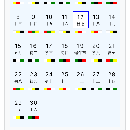
8
9
10
11
13
14
12
廿三
廿四
廿五
廿六
廿八
廿九
廿七
15
16
17
18
19
20
21
五月
初二
初三
初四
端午节
初六
夏至
22
23
24
25
26
27
28
初八
初九
初十
十一
十二
十三
十四
29
30
十五
十六