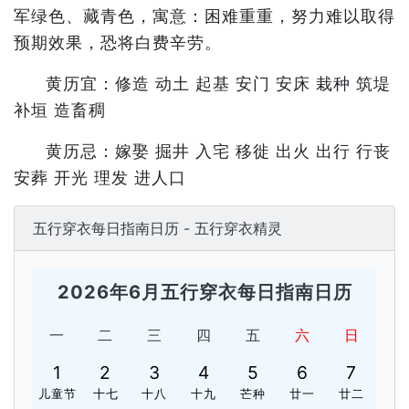
军绿色、藏青色，寓意：困难重重，努力难以取得
预期效果，恐将白费辛劳。
黄历宜：修造 动土 起基 安门 安床 栽种 筑堤
补垣 造畜稠
黄历忌：嫁娶 掘井 入宅 移徙 出火 出行 行丧
安葬 开光 理发 进人口
五行穿衣每日指南日历 - 五行穿衣精灵
2026年6月五行穿衣每日指南日历
一
二
三
四
五
六
日
1
2
3
4
5
6
7
儿童节
十七
十八
十九
芒种
廿一
廿二