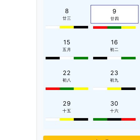
8
9
廿三
廿四
15
16
五月
初二
22
23
初八
初九
29
30
十五
十六