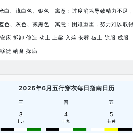
米白、浅白色、银色，寓意：过度消耗导致精力不足
蓝色、灰色、藏黑色，寓意：困难重重，努力难以取
安床 拆卸 修造 动土 上梁 入殓 安葬 破土 除服 成服
 移徙 纳畜 探病
2026年6月五行穿衣每日指南日历
三
四
五
3
4
5
十八
十九
芒种