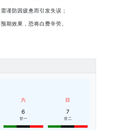
，需谨防因疲惫而引发失误；
得预期效果，恐将白费辛劳。
六
日
6
7
廿一
廿二