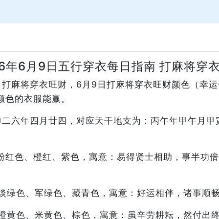
26年6月9日五行穿衣每日指南 打麻将穿
南，打麻将穿衣旺财，6月9日打麻将穿衣旺财颜色（幸
颜色的衣服能赢。
二〇二六年四月廿四，对应天干地支为：丙午年甲午月
粉红色、橙红、紫色，寓意：易得贤士相助，事半功倍
淡绿色、军绿色、藏青色，寓意：好运相伴，诸事顺
橙黄色、米黄色、棕色，寓意：虽辛劳耕耘，然付出