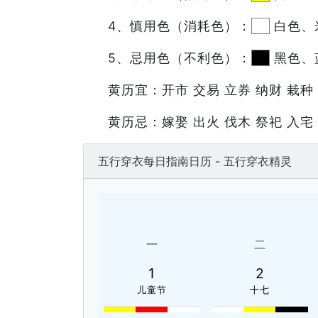
4、慎用色（消耗色）：
白色、
5、忌用色（不利色）：
黑色、
黄历宜：开市 交易 立券 纳财 栽种 
黄历忌：嫁娶 出火 伐木 祭祀 入宅
五行穿衣每日指南日历 - 五行穿衣精灵
一
二
1
2
儿童节
十七