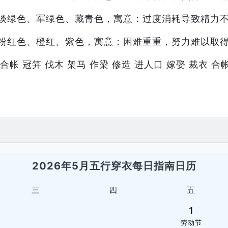
淡绿色、军绿色、藏青色，寓意：过度消耗导致精力
粉红色、橙红、紫色，寓意：困难重重，努力难以取
合帐 冠笄 伐木 架马 作梁 修造 进人口 嫁娶 裁衣 合帐
2026年5月五行穿衣每日指南日历
三
四
五
1
劳动节