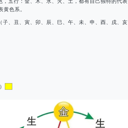
色，五行：金、木、水、火、土，都有自己独特的代表
表黄色系。
（子、丑、寅、卯、辰、巳、午、未、申、酉、戌、亥
）