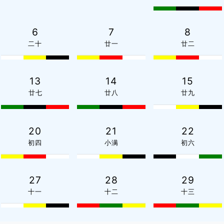
6
7
8
二十
廿一
廿二
13
14
15
廿七
廿八
廿九
20
21
22
初四
小满
初六
27
28
29
十一
十二
十三