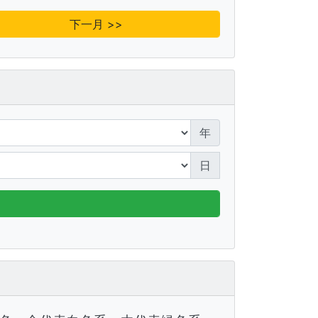
下一月 >>
年
日