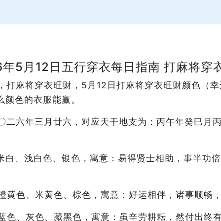
26年5月12日五行穿衣每日指南 打麻将穿
指南，打麻将穿衣旺财，5月12日打麻将穿衣旺财颜色
么颜色的衣服能赢。
：二〇二六年三月廿六，对应天干地支为：丙午年癸巳月
米白、浅白色、银色，寓意：易得贤士相助，事半功倍
橙黄色、米黄色、棕色，寓意：好运相伴，诸事顺畅
蓝色、灰色、藏黑色，寓意：虽辛劳耕耘，然付出终