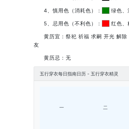
4、慎用色（消耗色）：
绿色、
5、忌用色（不利色）：
红色、
黄历宜：祭祀 祈福 求嗣 开光 解除 
友
黄历忌：无
五行穿衣每日指南日历 - 五行穿衣精灵
一
二