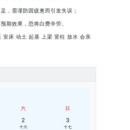
不足，需谨防因疲惫而引发失误；
得预期效果，恐将白费辛劳。
 安床 动土 起基 上梁 竖柱 放水 会亲
六
日
2
3
十六
十七