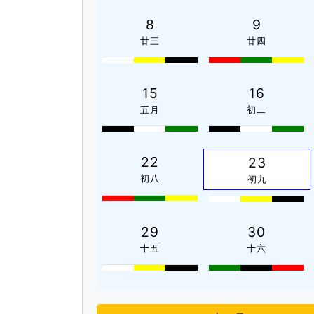
8
9
廿三
廿四
15
16
五月
初二
22
23
初八
初九
29
30
十五
十六