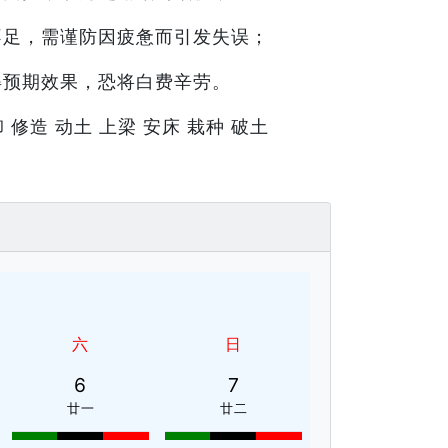
不足，需谨防因疲惫而引发失误；
得预期效果，恐将白费辛劳。
 修造 动土 上梁 安床 栽种 破土
六
日
6
7
廿一
廿二