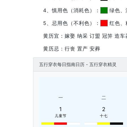
4、慎用色（消耗色）：
绿色、
5、忌用色（不利色）：
红色、
黄历宜：嫁娶 纳采 订盟 冠笄 造车器
黄历忌：行丧 置产 安葬
五行穿衣每日指南日历 - 五行穿衣精灵
一
二
1
2
儿童节
十七