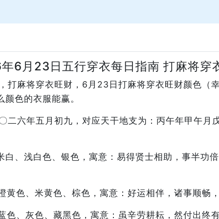
26年6月23日五行穿衣每日指南 打麻将穿
指南，打麻将穿衣旺财，6月23日打麻将穿衣旺财颜色
么颜色的衣服能赢。
：二〇二六年五月初九，对应天干地支为：丙午年甲午
米白、浅白色、银色，寓意：易得贤士相助，事半功倍
橙黄色、米黄色、棕色，寓意：好运相伴，诸事顺畅
蓝色、灰色、藏黑色，寓意：虽辛劳耕耘，然付出终