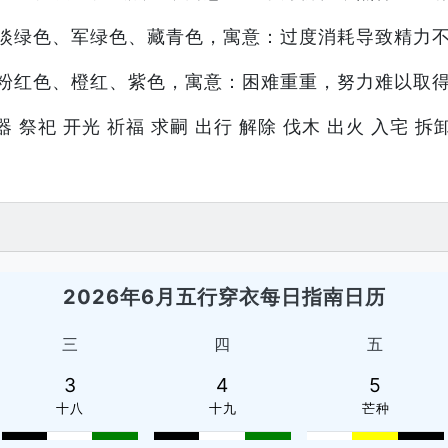
淡绿色、军绿色、藏青色，寓意：过度消耗导致精力
粉红色、橙红、紫色，寓意：困难重重，努力难以取
 祭祀 开光 祈福 求嗣 出行 解除 伐木 出火 入宅 拆卸
2026年6月五行穿衣每日指南日历
三
四
五
3
4
5
十八
十九
芒种