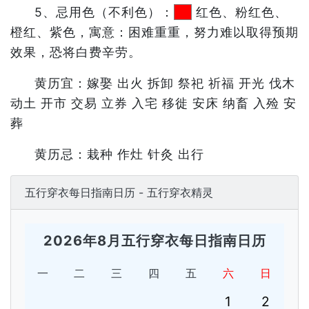
5、忌用色（不利色）：
红色、粉红色、
橙红、紫色，寓意：困难重重，努力难以取得预期
效果，恐将白费辛劳。
黄历宜：嫁娶 出火 拆卸 祭祀 祈福 开光 伐木
动土 开市 交易 立券 入宅 移徙 安床 纳畜 入殓 安
葬
黄历忌：栽种 作灶 针灸 出行
五行穿衣每日指南日历 - 五行穿衣精灵
2026年8月五行穿衣每日指南日历
一
二
三
四
五
六
日
1
2