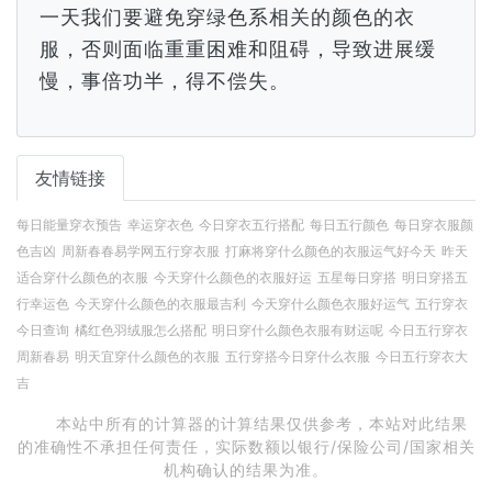
一天我们要避免穿绿色系相关的颜色的衣
服，否则面临重重困难和阻碍，导致进展缓
慢，事倍功半，得不偿失。
友情链接
每日能量穿衣预告
幸运穿衣色
今日穿衣五行搭配
每日五行颜色
每日穿衣服颜
色吉凶
周新春春易学网五行穿衣服
打麻将穿什么颜色的衣服运气好今天
昨天
适合穿什么颜色的衣服
今天穿什么颜色的衣服好运
五星每日穿搭
明日穿搭五
行幸运色
今天穿什么颜色的衣服最吉利
今天穿什么颜色衣服好运气
五行穿衣
今日查询
橘红色羽绒服怎么搭配
明日穿什么颜色衣服有财运呢
今日五行穿衣
周新春易
明天宜穿什么颜色的衣服
五行穿搭今日穿什么衣服
今日五行穿衣大
吉
本站中所有的计算器的计算结果仅供参考，本站对此结果
的准确性不承担任何责任，实际数额以银行/保险公司/国家相关
机构确认的结果为准。