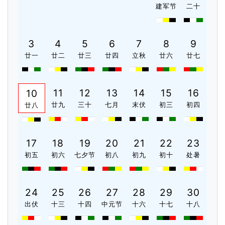
建军节
二十
3
4
5
6
7
8
9
廿一
廿二
廿三
廿四
立秋
廿六
廿七
11
12
13
14
15
16
10
廿九
三十
七月
末伏
初三
初四
廿八
17
18
19
20
21
22
23
初五
初六
七夕节
初八
初九
初十
处暑
24
25
26
27
28
29
30
出伏
十三
十四
中元节
十六
十七
十八