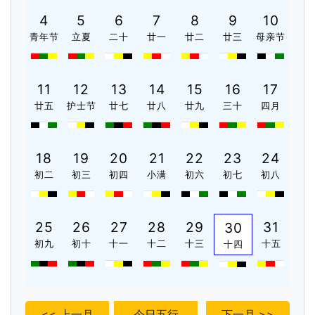
4
5
6
7
8
9
10
青年节
立夏
二十
廿一
廿二
廿三
母亲节
11
12
13
14
15
16
17
廿五
护士节
廿七
廿八
廿九
三十
四月
18
19
20
21
22
23
24
初二
初三
初四
小满
初六
初七
初八
25
26
27
28
29
31
30
初九
初十
十一
十二
十三
十五
十四
<< 上一月
今日五行
下一月 >>