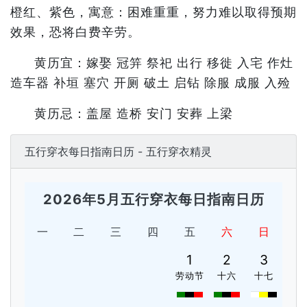
橙红、紫色，寓意：困难重重，努力难以取得预期
效果，恐将白费辛劳。
黄历宜：嫁娶 冠笄 祭祀 出行 移徙 入宅 作灶
造车器 补垣 塞穴 开厕 破土 启钻 除服 成服 入殓
黄历忌：盖屋 造桥 安门 安葬 上梁
五行穿衣每日指南日历 - 五行穿衣精灵
2026年5月五行穿衣每日指南日历
一
二
三
四
五
六
日
1
2
3
劳动节
十六
十七