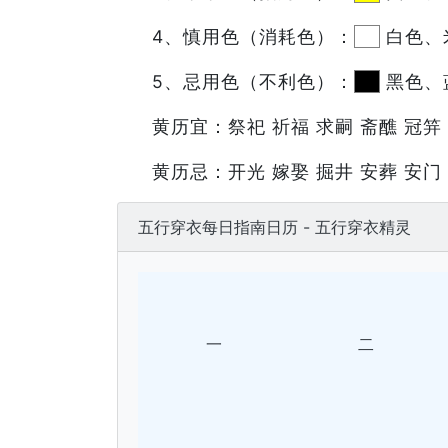
4、慎用色（消耗色）：
白色、
5、忌用色（不利色）：
黑色、
黄历宜：祭祀 祈福 求嗣 斋醮 冠笄
黄历忌：开光 嫁娶 掘井 安葬 安门
五行穿衣每日指南日历 - 五行穿衣精灵
一
二