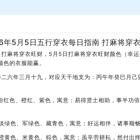
26年5月5日五行穿衣每日指南 打麻将穿
南，打麻将穿衣旺财，5月5日打麻将穿衣旺财颜色（幸
颜色的衣服能赢。
二〇二六年三月十九，对应天干地支为：丙午年癸巳月
粉红色、橙红、紫色，寓意：易得贤士相助，事半功倍
淡绿色、军绿色、藏青色，寓意：好运相伴，诸事顺
橙黄色、米黄色、棕色，寓意：虽辛劳耕耘，然付出