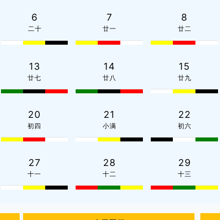
6
7
8
二十
廿一
廿二
13
14
15
廿七
廿八
廿九
20
21
22
初四
小满
初六
27
28
29
十一
十二
十三