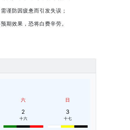
，需谨防因疲惫而引发失误；
得预期效果，恐将白费辛劳。
六
日
2
3
十六
十七