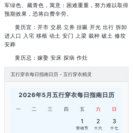
军绿色、藏青色，寓意：困难重重，努力难以取得
预期效果，恐将白费辛劳。
黄历宜：开市 交易 立券 挂匾 开光 出行 拆卸
进人口 入宅 移柩 动土 安门 上梁 栽种 破土 修坟
安葬
黄历忌：嫁娶 安床 探病 作灶
五行穿衣每日指南日历 - 五行穿衣精灵
2026年5月五行穿衣每日指南日历
一
二
三
四
五
六
日
1
2
3
劳动节
十六
十七