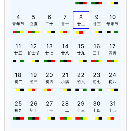
4
5
6
7
9
10
8
青年节
立夏
二十
廿一
廿三
母亲节
廿二
11
12
13
14
15
16
17
廿五
护士节
廿七
廿八
廿九
三十
四月
18
19
20
21
22
23
24
初二
初三
初四
小满
初六
初七
初八
25
26
27
28
29
30
31
初九
初十
十一
十二
十三
十四
十五