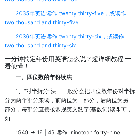
2035年英语读作 twenty thirty-five，或读作
two thousand and thirty-five
2036年英语读作 twenty thirty-six，或读作
two thousand and thirty-six
一分钟搞定年份用英语怎么说？超详细教程 一
看便懂！
一、四位数的年份读法
1、“对半拆分”法，一般分会把四位数年份对半拆
分为两个部分来读，前两位为一部分，后两位为另一
部分，每部分直接按常规英文数字(基数词)读即可，
如：
1949 -> 19 | 49 读作: nineteen forty-nine