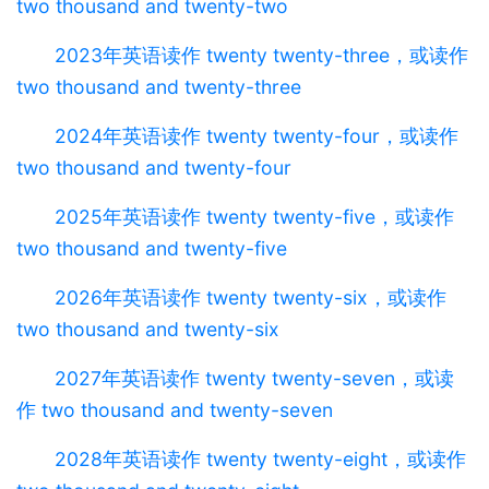
two thousand and twenty-two
2023年英语读作 twenty twenty-three，或读作
two thousand and twenty-three
2024年英语读作 twenty twenty-four，或读作
two thousand and twenty-four
2025年英语读作 twenty twenty-five，或读作
two thousand and twenty-five
2026年英语读作 twenty twenty-six，或读作
two thousand and twenty-six
2027年英语读作 twenty twenty-seven，或读
作 two thousand and twenty-seven
2028年英语读作 twenty twenty-eight，或读作