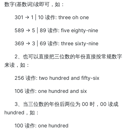
数字(基数词)读即可，如：
301 -> 1 | 10 读作: three oh one
589 -> 5 | 89 读作: five eighty-nine
369 -> 3 | 69 读作: three sixty-nine
2、也可以直接把三位数的年份直接按常规数字
来读，如：
256 读作: two hundred and fifty-six
106 读作: one hundred and six
3、当三位数的年份后两位为 00 时，00 读成
hundred，如：
100 读作: one hundred