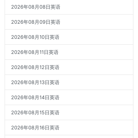
2026年08月08日英语
2026年08月09日英语
2026年08月10日英语
2026年08月11日英语
2026年08月12日英语
2026年08月13日英语
2026年08月14日英语
2026年08月15日英语
2026年08月16日英语