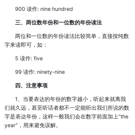
900 读作: nine hundred
三、两位数年份和一位数的年份读法
两位和一位数的年份读法比较简单，直接按纯数
字来读即可，如：
5 读作: five
99 读作: ninety-nine
四、注意事项
1、当要表达的年份的数字越小，听起来就离我
们就久远，甚至听话者都不一定能听出我们所说的数
字是表达年份，这样一般我们会在数字前面加上“the
year”，用来避免误解。