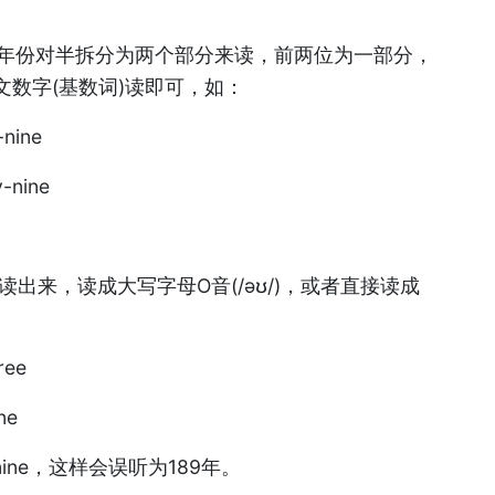
数年份对半拆分为两个部分来读，前两位为一部分，
数字(基数词)读即可，如：
-nine
y-nine
读出来，读成大写字母O音(/əʊ/)，或者直接读成
ree
ne
een nine，这样会误听为189年。