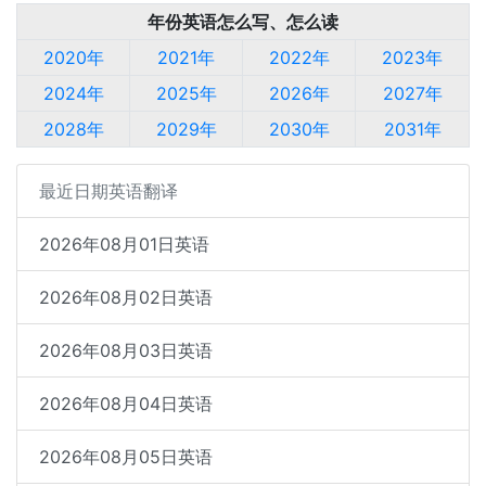
年份英语怎么写、怎么读
2020年
2021年
2022年
2023年
2024年
2025年
2026年
2027年
2028年
2029年
2030年
2031年
最近日期英语翻译
2026年08月01日英语
2026年08月02日英语
2026年08月03日英语
2026年08月04日英语
2026年08月05日英语