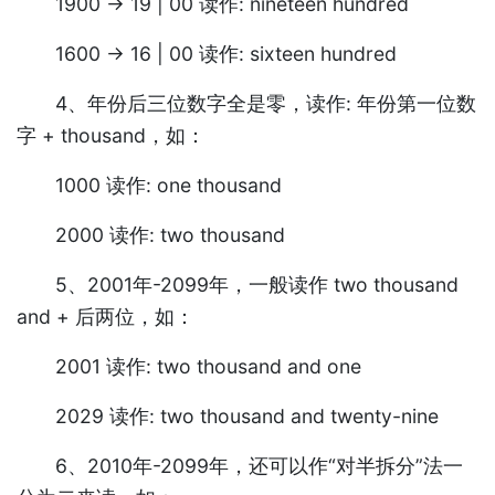
1900 -> 19 | 00 读作: nineteen hundred
1600 -> 16 | 00 读作: sixteen hundred
4、年份后三位数字全是零，读作: 年份第一位数
字 + thousand，如：
1000 读作: one thousand
2000 读作: two thousand
5、2001年-2099年，一般读作 two thousand
and + 后两位，如：
2001 读作: two thousand and one
2029 读作: two thousand and twenty-nine
6、2010年-2099年，还可以作“对半拆分”法一