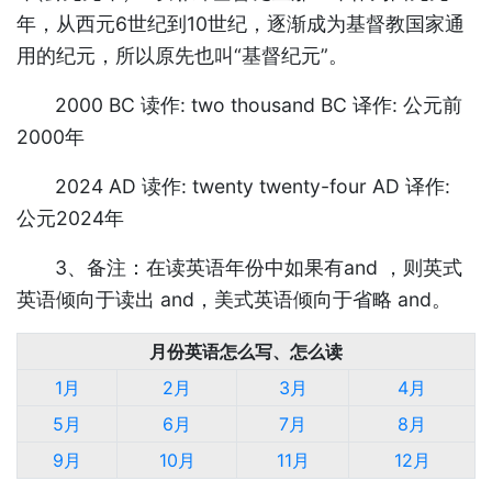
年，从西元6世纪到10世纪，逐渐成为基督教国家通
用的纪元，所以原先也叫“基督纪元”。
2000 BC 读作: two thousand BC 译作: 公元前
2000年
2024 AD 读作: twenty twenty-four AD 译作:
公元2024年
3、备注：在读英语年份中如果有and ，则英式
英语倾向于读出 and，美式英语倾向于省略 and。
月份英语怎么写、怎么读
1月
2月
3月
4月
5月
6月
7月
8月
9月
10月
11月
12月