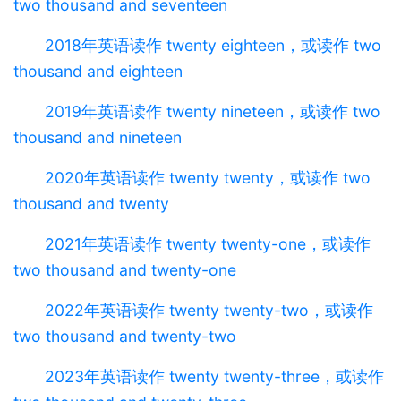
two thousand and seventeen
2018年英语读作 twenty eighteen，或读作 two
thousand and eighteen
2019年英语读作 twenty nineteen，或读作 two
thousand and nineteen
2020年英语读作 twenty twenty，或读作 two
thousand and twenty
2021年英语读作 twenty twenty-one，或读作
two thousand and twenty-one
2022年英语读作 twenty twenty-two，或读作
two thousand and twenty-two
2023年英语读作 twenty twenty-three，或读作