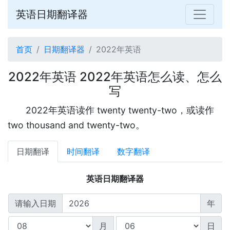
英语日期翻译器
首页
日期翻译器
2022年英语
2022年英语 2022年英语怎么读、怎么
写
2022年英语读作 twenty twenty-two，或读作
two thousand and twenty-two。
日期翻译
时间翻译
数字翻译
英语日期翻译器
请输入日期
年
月
日