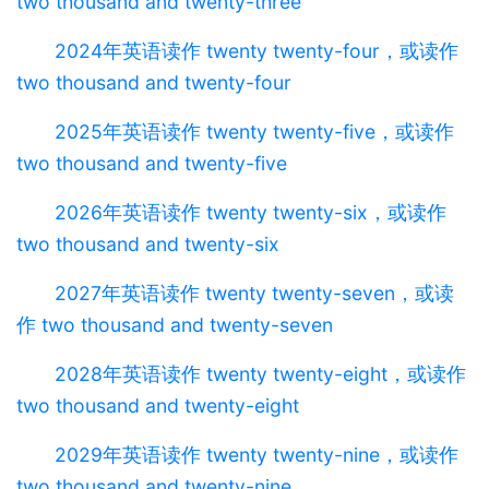
two thousand and twenty-three
2024年英语读作 twenty twenty-four，或读作
two thousand and twenty-four
2025年英语读作 twenty twenty-five，或读作
two thousand and twenty-five
2026年英语读作 twenty twenty-six，或读作
two thousand and twenty-six
2027年英语读作 twenty twenty-seven，或读
作 two thousand and twenty-seven
2028年英语读作 twenty twenty-eight，或读作
two thousand and twenty-eight
2029年英语读作 twenty twenty-nine，或读作
two thousand and twenty-nine