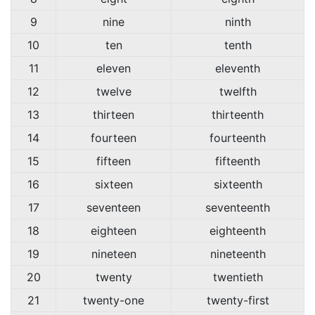
9
nine
ninth
10
ten
tenth
11
eleven
eleventh
12
twelve
twelfth
13
thirteen
thirteenth
14
fourteen
fourteenth
15
fifteen
fifteenth
16
sixteen
sixteenth
17
seventeen
seventeenth
18
eighteen
eighteenth
19
nineteen
nineteenth
20
twenty
twentieth
21
twenty-one
twenty-first