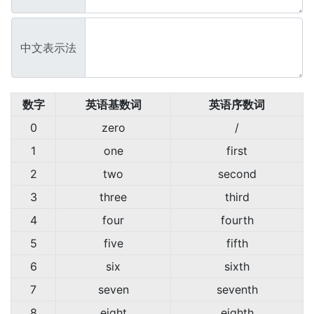
中文表示法
数字
英语基数词
英语序数词
0
zero
/
1
one
first
2
two
second
3
three
third
4
four
fourth
5
five
fifth
6
six
sixth
7
seven
seventh
8
eight
eighth