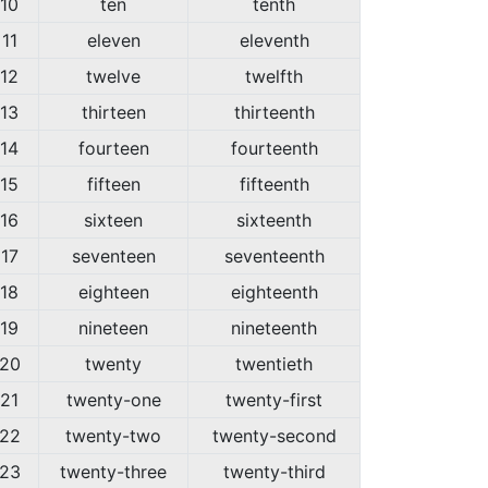
10
ten
tenth
11
eleven
eleventh
12
twelve
twelfth
13
thirteen
thirteenth
14
fourteen
fourteenth
15
fifteen
fifteenth
16
sixteen
sixteenth
17
seventeen
seventeenth
18
eighteen
eighteenth
19
nineteen
nineteenth
20
twenty
twentieth
21
twenty-one
twenty-first
22
twenty-two
twenty-second
23
twenty-three
twenty-third