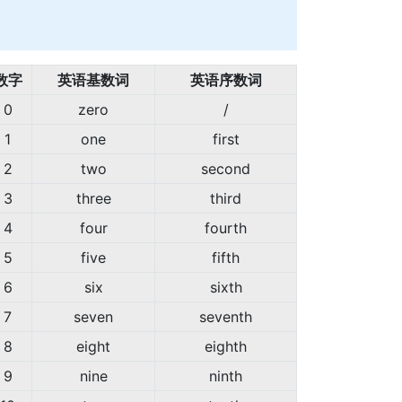
数字
英语基数词
英语序数词
0
zero
/
1
one
first
2
two
second
3
three
third
4
four
fourth
5
five
fifth
6
six
sixth
7
seven
seventh
8
eight
eighth
9
nine
ninth