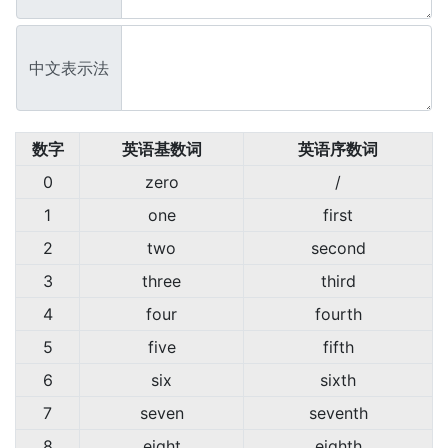
中文表示法
数字
英语基数词
英语序数词
0
zero
/
1
one
first
2
two
second
3
three
third
4
four
fourth
5
five
fifth
6
six
sixth
7
seven
seventh
8
eight
eighth