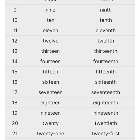
9
nine
ninth
10
ten
tenth
11
eleven
eleventh
12
twelve
twelfth
13
thirteen
thirteenth
14
fourteen
fourteenth
15
fifteen
fifteenth
16
sixteen
sixteenth
17
seventeen
seventeenth
18
eighteen
eighteenth
19
nineteen
nineteenth
20
twenty
twentieth
21
twenty-one
twenty-first