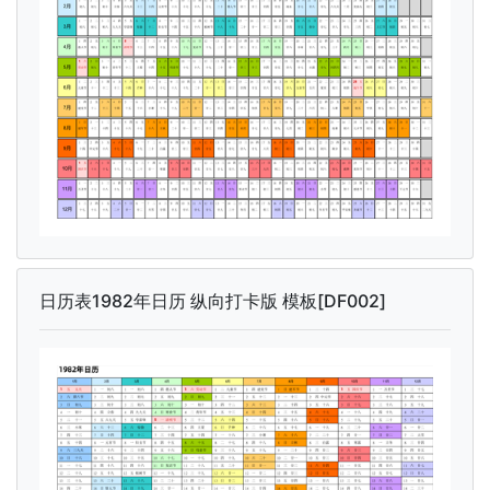
日历表1982年日历 纵向打卡版 模板[DF002]