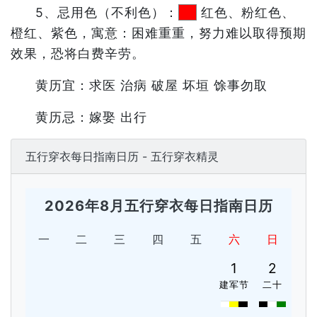
5、忌用色（不利色）：
红色、粉红色、
橙红、紫色，寓意：困难重重，努力难以取得预期
效果，恐将白费辛劳。
黄历宜：求医 治病 破屋 坏垣 馀事勿取
黄历忌：嫁娶 出行
五行穿衣每日指南日历 - 五行穿衣精灵
2026年8月五行穿衣每日指南日历
一
二
三
四
五
六
日
1
2
建军节
二十