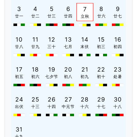
3
4
5
6
8
9
7
廿一
廿二
廿三
廿四
廿六
廿七
立秋
10
11
12
13
14
15
16
廿八
廿九
三十
七月
末伏
初三
初四
17
18
19
20
21
22
23
初五
初六
七夕节
初八
初九
初十
处暑
24
25
26
27
28
29
30
出伏
十三
十四
中元节
十六
十七
十八
31
十九