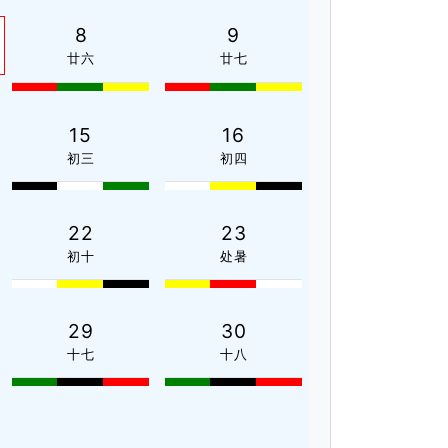
8
9
廿六
廿七
15
16
初三
初四
22
23
初十
处暑
29
30
十七
十八