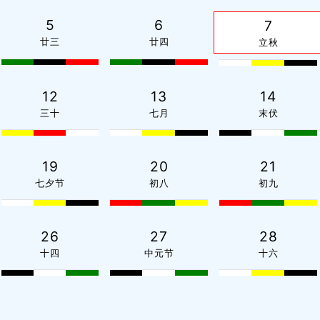
5
6
7
廿三
廿四
立秋
12
13
14
三十
七月
末伏
19
20
21
七夕节
初八
初九
26
27
28
十四
中元节
十六