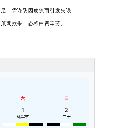
不足，需谨防因疲惫而引发失误；
得预期效果，恐将白费辛劳。
六
日
1
2
建军节
二十