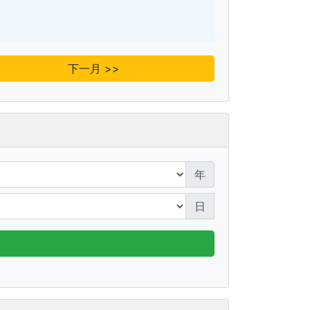
下一月 >>
年
日