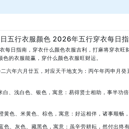
日五行衣服颜色 2026年五行穿衣每日
行穿衣每日指南，穿衣什么颜色衣服吉利，打麻将穿衣旺
颜色的衣服能赢，穿什么颜色衣服旺财运。
二〇二六年六月廿五，对应天干地支为：丙午年丙申月
米白、浅白色、银色，寓意：易得贤士相助，事半功倍
橙黄色、米黄色、棕色，寓意：好运相伴，诸事顺畅
蓝色、灰色、藏黑色，寓意：虽辛劳耕耘，然付出终