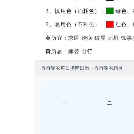
4、慎用色（消耗色）：
绿色、
5、忌用色（不利色）：
红色、
黄历宜：求医 治病 破屋 坏垣 馀事
黄历忌：嫁娶 出行
五行穿衣每日指南日历 - 五行穿衣精灵
一
二