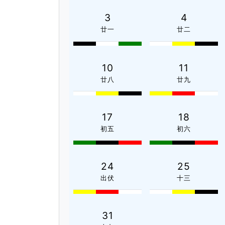
3
4
廿一
廿二
10
11
廿八
廿九
17
18
初五
初六
24
25
出伏
十三
31