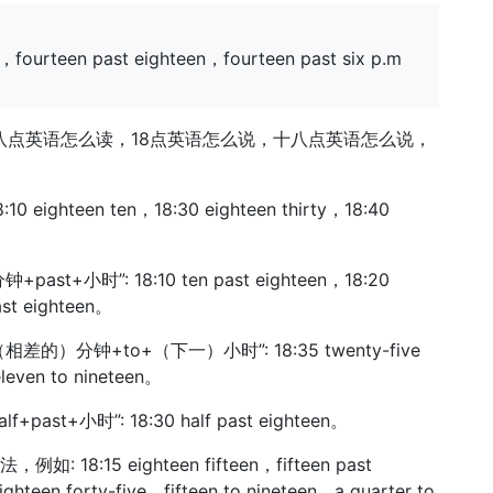
urteen past eighteen，fourteen past six p.m
十八点英语怎么读，18点英语怎么说，十八点英语怎么说，
teen ten，18:30 eighteen thirty，18:40
时”: 18:10 ten past eighteen，18:20
ast eighteen。
分钟+to+（下一）小时”: 18:35 twenty-five
eleven to nineteen。
小时”: 18:30 half past eighteen。
15 eighteen fifteen，fifteen past
ghteen forty-five，fifteen to nineteen，a quarter to