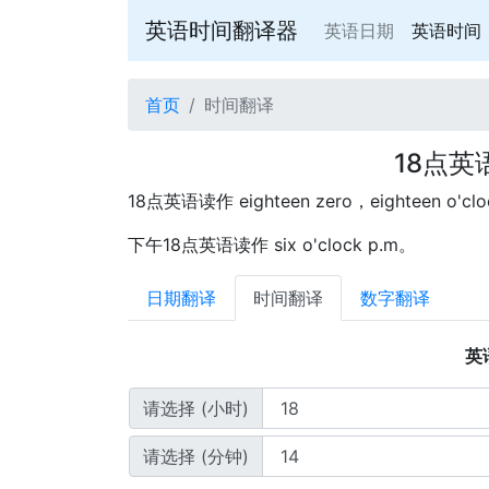
英语时间翻译器
英语日期
英语时间
首页
时间翻译
18点
18点英语读作 eighteen zero，eighteen o'cl
下午18点英语读作 six o'clock p.m。
日期翻译
时间翻译
数字翻译
英
请选择 (小时)
请选择 (分钟)