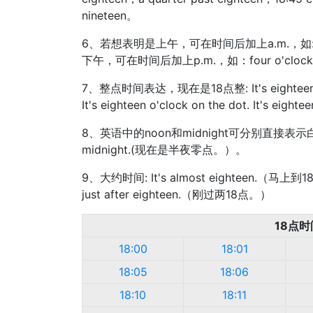
nineteen。
6、若想表明是上午，可在时间后加上a.m.，如: thi
下午，可在时间后加上p.m.，如：four o'clock
7、整点时间表达，现在是18点整: It's eighteen. It's e
It's eighteen o'clock on the dot. It's eighte
8、英语中的noon和midnight可分别直接表示白天和
midnight.(现在是半夜零点。）。
9、大约时间: It's almost eighteen.（马上到18
just after eighteen.（刚过两18点。）
18点
18:00
18:01
18:05
18:06
18:10
18:11