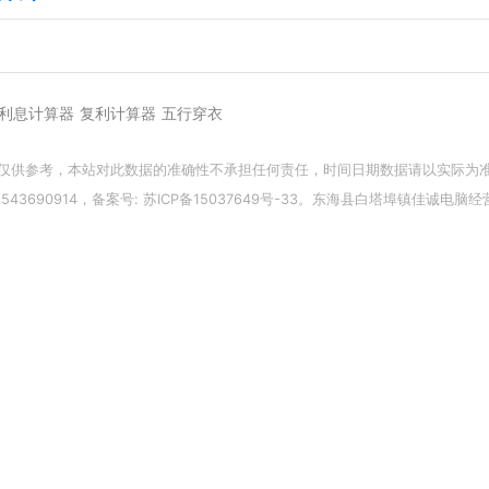
利息计算器
复利计算器
五行穿衣
仅供参考，本站对此数据的准确性不承担任何责任，时间日期数据请以实际为
43690914，备案号:
苏ICP备15037649号-33
。东海县白塔埠镇佳诚电脑经