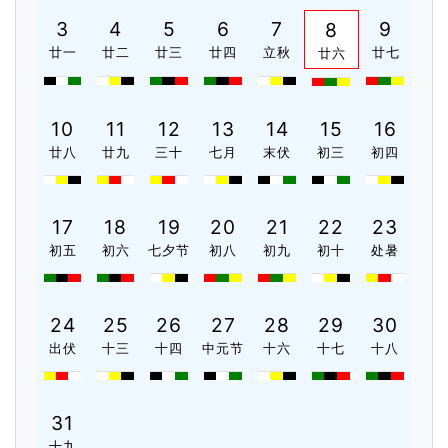
3
4
5
6
7
9
8
廿一
廿二
廿三
廿四
立秋
廿七
廿六
10
11
12
13
14
15
16
廿八
廿九
三十
七月
末伏
初三
初四
17
18
19
20
21
22
23
初五
初六
七夕节
初八
初九
初十
处暑
24
25
26
27
28
29
30
出伏
十三
十四
中元节
十六
十七
十八
31
十九