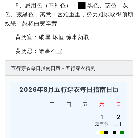
5、忌用色（不利色）：
黑色、蓝色、灰
色、藏黑色，寓意：困难重重，努力难以取得预期
效果，恐将白费辛劳。
黄历宜：破屋 坏垣 馀事勿取
黄历忌：诸事不宜
五行穿衣每日指南日历 - 五行穿衣精灵
2026年8月五行穿衣每日指南日历
一
二
三
四
五
六
日
1
2
建军节
二十