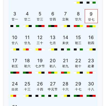
3
4
5
6
7
8
9
廿一
廿二
廿三
廿四
立秋
廿六
廿七
10
11
12
13
14
15
16
廿八
廿九
三十
七月
末伏
初三
初四
17
18
19
20
21
22
23
初五
初六
七夕节
初八
初九
初十
处暑
24
25
26
27
28
29
30
出伏
十三
十四
中元节
十六
十七
十八