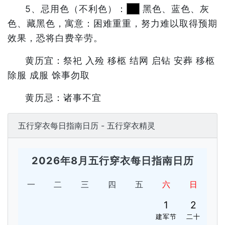
5、忌用色（不利色）：
黑色、蓝色、灰
色、藏黑色，寓意：困难重重，努力难以取得预期
效果，恐将白费辛劳。
黄历宜：祭祀 入殓 移柩 结网 启钻 安葬 移柩
除服 成服 馀事勿取
黄历忌：诸事不宜
五行穿衣每日指南日历 - 五行穿衣精灵
2026年8月五行穿衣每日指南日历
一
二
三
四
五
六
日
1
2
建军节
二十