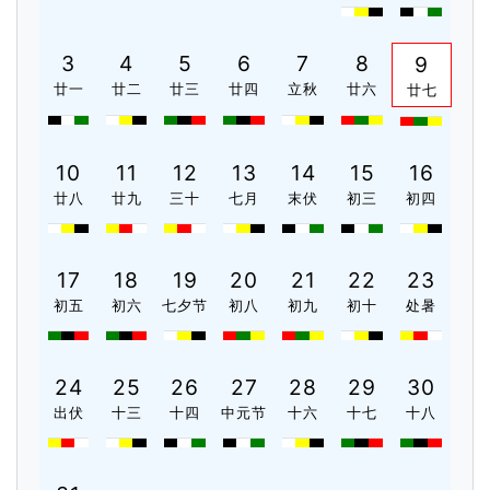
3
4
5
6
7
8
9
廿一
廿二
廿三
廿四
立秋
廿六
廿七
10
11
12
13
14
15
16
廿八
廿九
三十
七月
末伏
初三
初四
17
18
19
20
21
22
23
初五
初六
七夕节
初八
初九
初十
处暑
24
25
26
27
28
29
30
出伏
十三
十四
中元节
十六
十七
十八