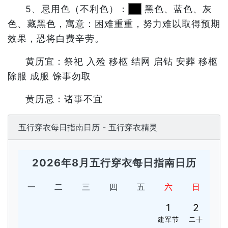
5、忌用色（不利色）：
黑色、蓝色、灰
色、藏黑色，寓意：困难重重，努力难以取得预期
效果，恐将白费辛劳。
黄历宜：祭祀 入殓 移柩 结网 启钻 安葬 移柩
除服 成服 馀事勿取
黄历忌：诸事不宜
五行穿衣每日指南日历 - 五行穿衣精灵
2026年8月五行穿衣每日指南日历
一
二
三
四
五
六
日
1
2
建军节
二十