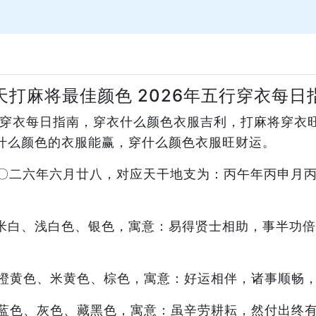
天打麻将最佳颜色 2026年五行穿衣每日
五行穿衣每日指南，穿衣什么颜色衣服吉利，打麻将穿衣
什么颜色的衣服能赢，穿什么颜色衣服旺财运。
：二〇二六年六月廿八，对应天干地支为：丙午年丙申月
米白、浅白色、银色，寓意：易得贤士相助，事半功倍
橙黄色、米黄色、棕色，寓意：好运相伴，诸事顺畅
蓝色、灰色、藏黑色，寓意：虽辛劳耕耘，然付出终