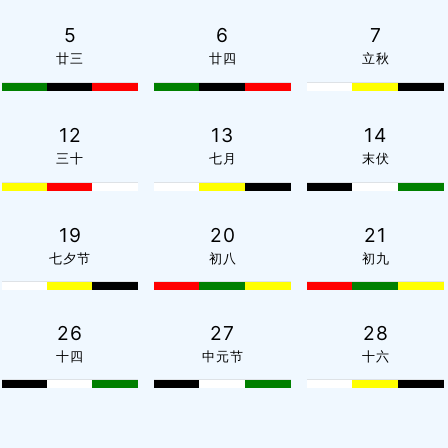
5
6
7
廿三
廿四
立秋
12
13
14
三十
七月
末伏
19
20
21
七夕节
初八
初九
26
27
28
十四
中元节
十六