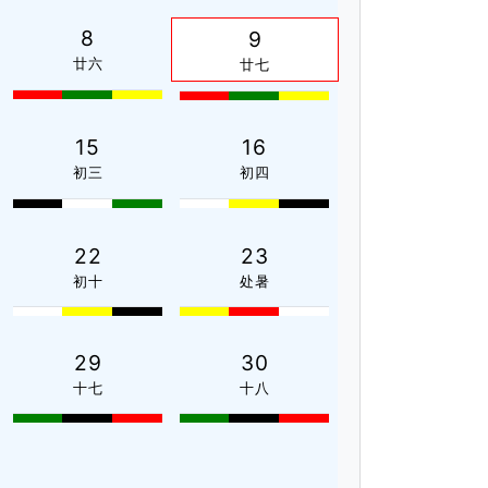
8
9
廿六
廿七
15
16
初三
初四
22
23
初十
处暑
29
30
十七
十八