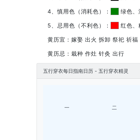
4、慎用色（消耗色）：
绿色、
5、忌用色（不利色）：
红色、
黄历宜：嫁娶 出火 拆卸 祭祀 祈福 
黄历忌：栽种 作灶 针灸 出行
五行穿衣每日指南日历 - 五行穿衣精灵
一
二