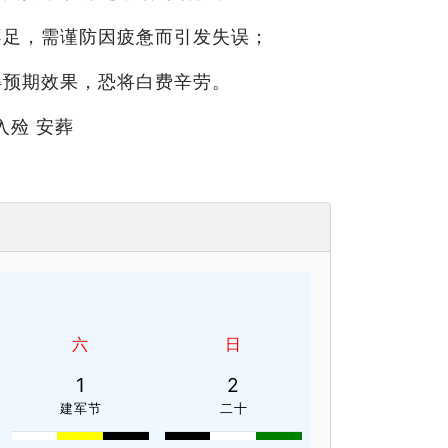
不足，需谨防因疲惫而引发失误；
得预期效果，恐将白费辛劳。
入殓 安葬
六
日
1
2
建军节
二十