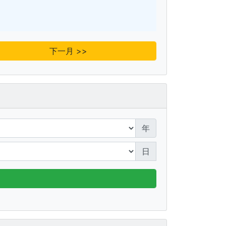
下一月 >>
年
日