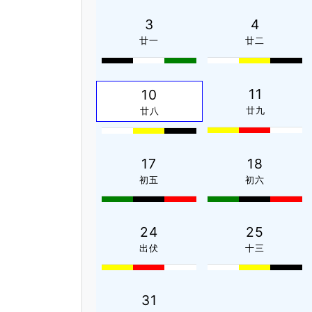
3
4
廿一
廿二
11
10
廿九
廿八
17
18
初五
初六
24
25
出伏
十三
31