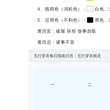
4、慎用色（消耗色）：
白色、
5、忌用色（不利色）：
黑色、
黄历宜：破屋 坏垣 馀事勿取
黄历忌：诸事不宜
五行穿衣每日指南日历 - 五行穿衣精灵
一
二