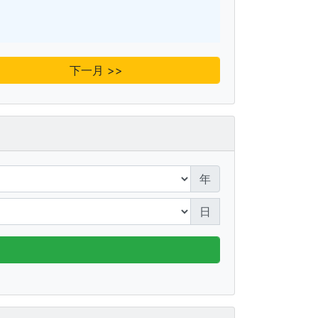
下一月 >>
年
日