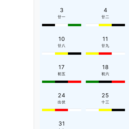
3
4
廿一
廿二
10
11
廿八
廿九
17
18
初五
初六
24
25
出伏
十三
31