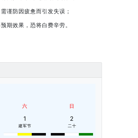
，需谨防因疲惫而引发失误；
得预期效果，恐将白费辛劳。
六
日
1
2
建军节
二十