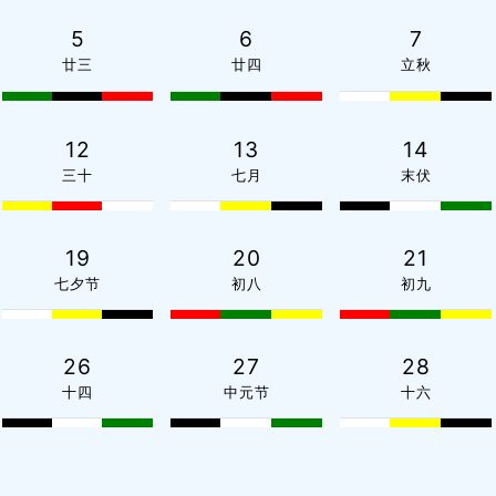
5
6
7
廿三
廿四
立秋
12
13
14
三十
七月
末伏
19
20
21
七夕节
初八
初九
26
27
28
十四
中元节
十六