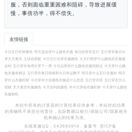
服，否则面临重重困难和阻碍，导致进展缓
慢，事倍功半，得不偿失。
友情链接
今日五行旺财颜色
明天适合穿什么颜色衣服
每日的穿衣五行
五行穿衣每日分
享天天黄历
玉绿色搭配
今日五行水穿衣服颜色
今天打牌穿什么颜色的衣服最
吉利
五行穿衣每周分享下一周
今日运势穿什么颜色衣服招财运
今天穿什么额
色衣服有财运
五行穿衣每日指南和今日幸运数字
明天穿什么五行衣服好
明天
穿什么衣服旺财
今日穿衣大吉颜色衣服是什么意思
五行穿衣搭
五行穿衣怎么
招财
天天黄历衣服颜色
今天吉利的颜色
羊今日穿啥衣服旺财
今天穿什么颜色
衣服财旺
本站中所有的计算器的计算结果仅供参考，本站对此结果
的准确性不承担任何责任，实际数额以银行/保险公司/国家相关
机构确认的结果为准。
在线客服QQ：543690914，备案号:
苏ICP备