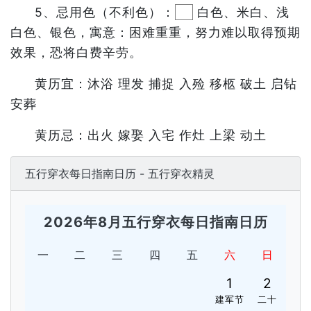
5、忌用色（不利色）：
白色、米白、浅
白色、银色，寓意：困难重重，努力难以取得预期
效果，恐将白费辛劳。
黄历宜：沐浴 理发 捕捉 入殓 移柩 破土 启钻
安葬
黄历忌：出火 嫁娶 入宅 作灶 上梁 动土
五行穿衣每日指南日历 - 五行穿衣精灵
2026年8月五行穿衣每日指南日历
一
二
三
四
五
六
日
1
2
建军节
二十