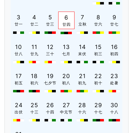
3
4
5
7
8
9
6
廿一
廿二
廿三
立秋
廿六
廿七
廿四
10
11
12
13
14
15
16
廿八
廿九
三十
七月
末伏
初三
初四
17
18
19
20
21
22
23
初五
初六
七夕节
初八
初九
初十
处暑
24
25
26
27
28
29
30
出伏
十三
十四
中元节
十六
十七
十八