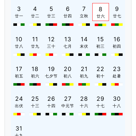
3
4
5
6
7
9
8
廿一
廿二
廿三
廿四
立秋
廿七
廿六
10
11
12
13
14
15
16
廿八
廿九
三十
七月
末伏
初三
初四
17
18
19
20
21
22
23
初五
初六
七夕节
初八
初九
初十
处暑
24
25
26
27
28
29
30
出伏
十三
十四
中元节
十六
十七
十八
31
十九