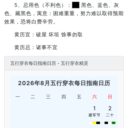
5、忌用色（不利色）：
黑色、蓝色、灰
色、藏黑色，寓意：困难重重，努力难以取得预期
效果，恐将白费辛劳。
黄历宜：破屋 坏垣 馀事勿取
黄历忌：诸事不宜
五行穿衣每日指南日历 - 五行穿衣精灵
2026年8月五行穿衣每日指南日历
一
二
三
四
五
六
日
1
2
建军节
二十