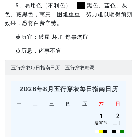
5、忌用色（不利色）：
黑色、蓝色、灰
色、藏黑色，寓意：困难重重，努力难以取得预期
效果，恐将白费辛劳。
黄历宜：破屋 坏垣 馀事勿取
黄历忌：诸事不宜
五行穿衣每日指南日历 - 五行穿衣精灵
2026年8月五行穿衣每日指南日历
一
二
三
四
五
六
日
1
2
建军节
二十