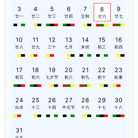
3
4
5
6
7
9
8
廿一
廿二
廿三
廿四
立秋
廿七
廿六
10
11
12
13
14
15
16
廿八
廿九
三十
七月
末伏
初三
初四
17
18
19
20
21
22
23
初五
初六
七夕节
初八
初九
初十
处暑
24
25
26
27
28
29
30
出伏
十三
十四
中元节
十六
十七
十八
31
十九