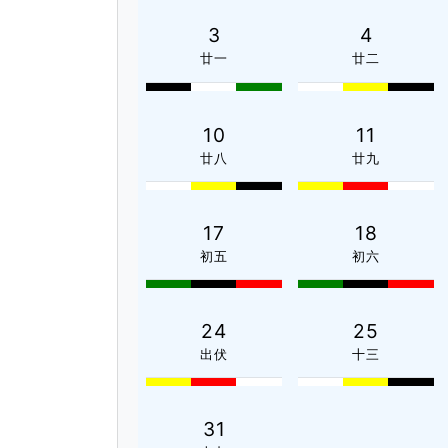
3
4
廿一
廿二
10
11
廿八
廿九
17
18
初五
初六
24
25
出伏
十三
31