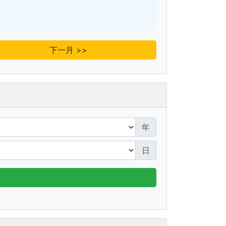
下一月 >>
年
日