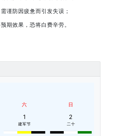
，需谨防因疲惫而引发失误；
得预期效果，恐将白费辛劳。
六
日
1
2
建军节
二十