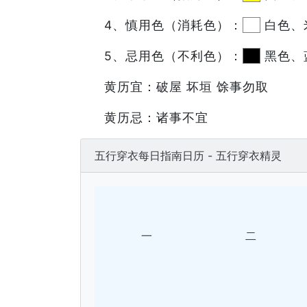
4、慎用色（消耗色）：
白色、
5、忌用色（不利色）：
黑色、
黄历宜：破屋 坏垣 馀事勿取
黄历忌：诸事不宜
五行穿衣每日指南日历 - 五行穿衣精灵
一
二