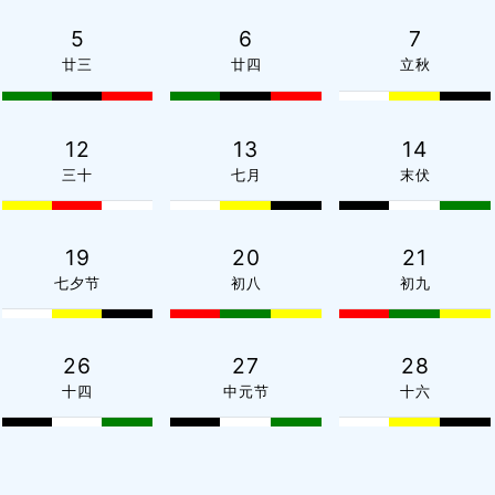
5
6
7
廿三
廿四
立秋
12
13
14
三十
七月
末伏
19
20
21
七夕节
初八
初九
26
27
28
十四
中元节
十六