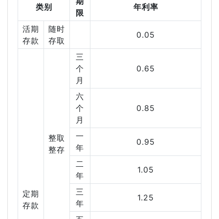
期
类别
年利率
限
活期
随时
0.05
存款
存取
三
个
0.65
月
六
个
0.85
月
一
整取
0.95
年
整存
二
1.05
年
三
定期
1.25
年
存款