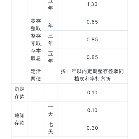
五
1.30
年
一
零存
0.65
年
整取
整存
三
0.85
零取
年
存本
五
0.85
取息
年
定活
按一年以内定期整存整取同
两便
档次利率打六折
协定
0.10
存款
一
0.10
天
通知
存款
七
0.30
天