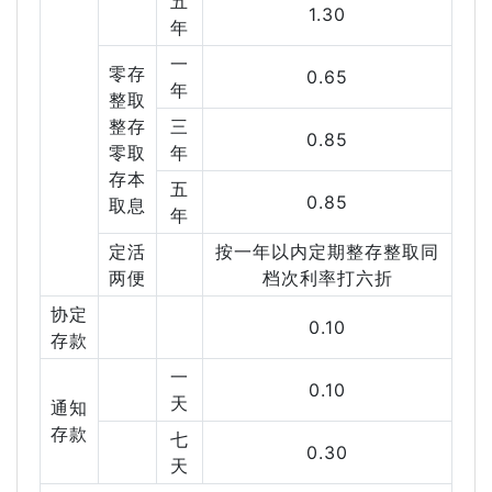
五
1.30
年
一
零存
0.65
年
整取
整存
三
0.85
零取
年
存本
五
0.85
取息
年
定活
按一年以内定期整存整取同
两便
档次利率打六折
协定
0.10
存款
一
0.10
天
通知
存款
七
0.30
天