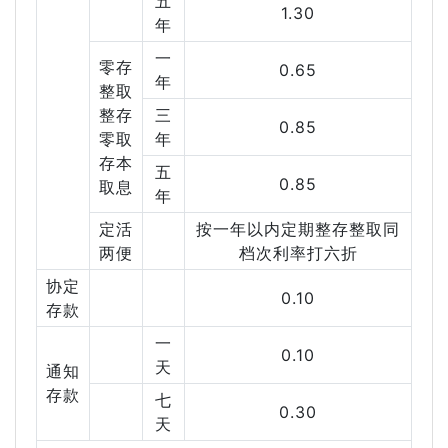
五
1.30
年
一
零存
0.65
年
整取
整存
三
0.85
零取
年
存本
五
0.85
取息
年
定活
按一年以内定期整存整取同
两便
档次利率打六折
协定
0.10
存款
一
0.10
天
通知
存款
七
0.30
天