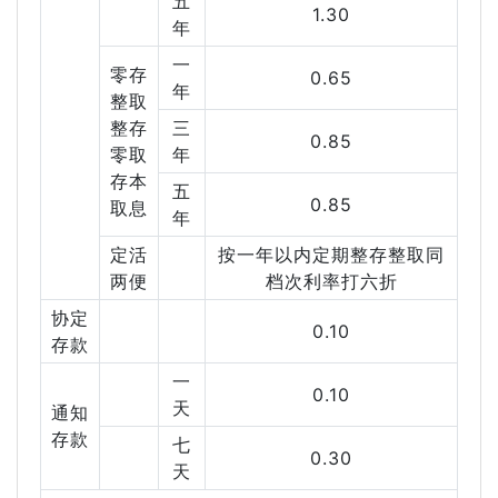
五
1.30
年
一
零存
0.65
年
整取
整存
三
0.85
零取
年
存本
五
0.85
取息
年
定活
按一年以内定期整存整取同
两便
档次利率打六折
协定
0.10
存款
一
0.10
天
通知
存款
七
0.30
天