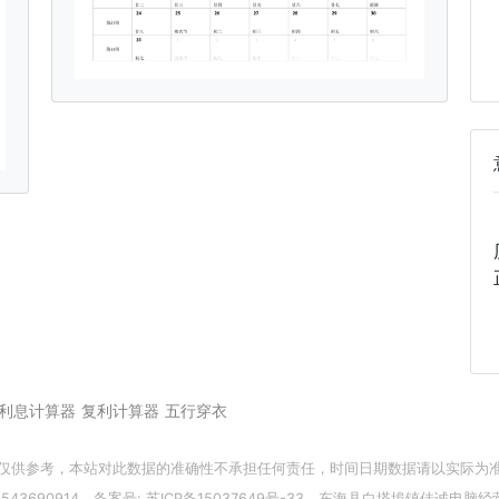
利息计算器
复利计算器
五行穿衣
仅供参考，本站对此数据的准确性不承担任何责任，时间日期数据请以实际为
43690914，备案号:
苏ICP备15037649号-33
。东海县白塔埠镇佳诚电脑经